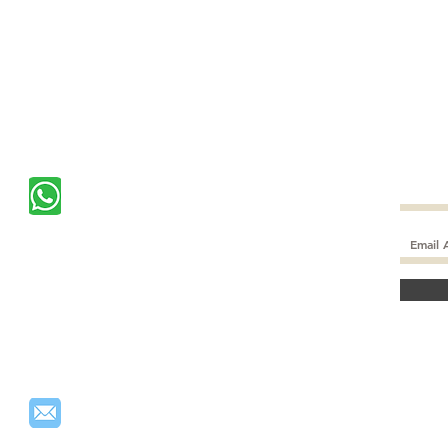
สดชื5นท
เพื5อคว
ดื5มก่อ
อาหารห
ถึงอาห
Subscr
CONTACT US
$10 off
+65
89722621
info@stellezvine.com.sg