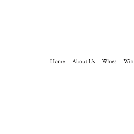
Home
About Us
Wines
Wine