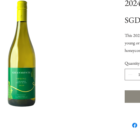
202
SGD 
This 202
young or 
honeycom
aged Chen
Quantity
serving
ไวน์นี 
ดูแลเป็
พิถีพิถั
ไวน์นี 
ไม้สุก 
มะนาว 
ไวน์ไทย
เกลียว 