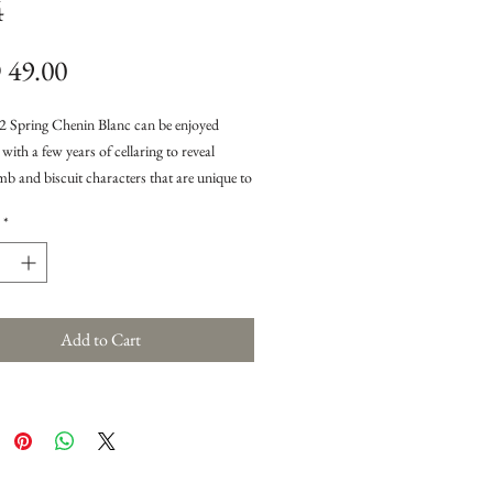
4
Price
49.00
2 Spring Chenin Blanc can be enjoyed
with a few years of cellaring to reveal
b and biscuit characters that are unique to
in Blanc wine. Chilled to 8°C before
*
'ทําจากองุ่นชแนง บลอง ที5ได้รับการ
นพิเศษ และเก็บเกี5ยวด้วยมืออย่าง
น เลือกสรรจากองุ่นพวงที5อยู่ในใต้เงาใบ
Add to Cart
'จึงมีสไตล์ สดใสและกลิ5นหอมเหมือนผล
จําพวกเนคทารีน ลูกแพร์ฉํ5าๆ และ
ให้ความสดชื5นและหวานเล็กน้อย เป็น
รุ่นแรกที5บรรจุในขวด ที5มีฝาปิดแบบ
เพื5อรักษาคุณภาพ และคงความ