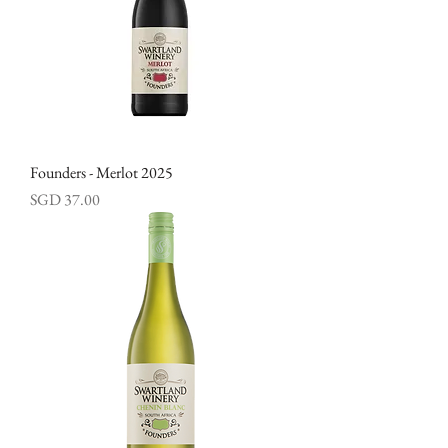
Founders - Merlot 2025
價格
SGD 37.00