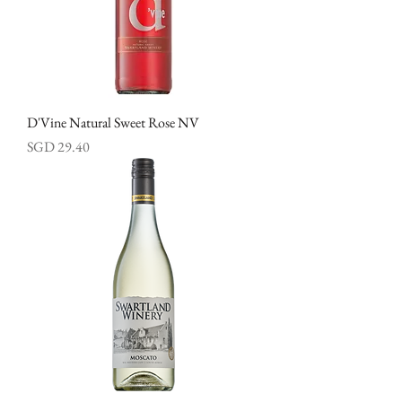
D'Vine Natural Sweet Rose NV
價格
SGD 29.40