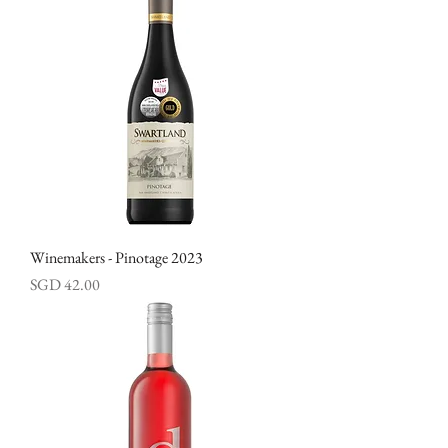
Winemakers - Pinotage 2023
價格
SGD 42.00