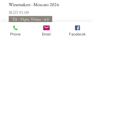
Winemakers - Moscato 2024
價格
SGD 35.00
TA - 91pts, Vivino - 4.0
Phone
Email
Facebook
Swartland Winery - Idelia 2017
價格
SGD 109.20
关于我们