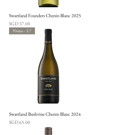
Swartland Founders Chenin Blanc 2025
價格
SGD 37.00
Vivino - 3.7
Swartland Bushvine Chenin Blanc 2024
價格
SGD 65.00