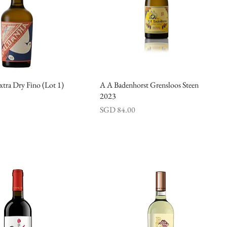
xtra Dry Fino (Lot 1)
快速瀏覽
A A Badenhorst Grensloos Steen
快速瀏覽
2023
價格
SGD 84.00