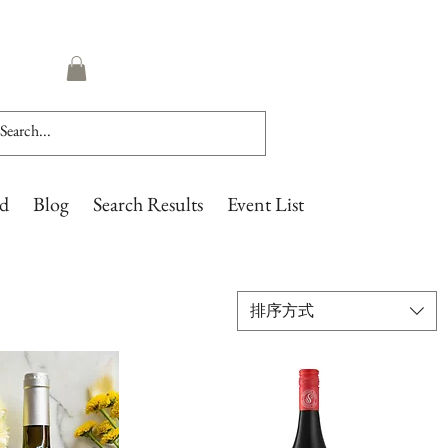
rd
Blog
Search Results
Event List
排序方式