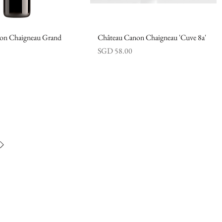
on Chaigneau Grand
快速瀏覽
Château Canon Chaigneau 'Cuve 8a'
快速瀏覽
價格
SGD 58.00