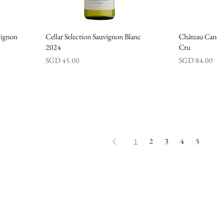
vignon
Cellar Selection Sauvignon Blanc
快速瀏覽
Château Can
2024
Cru
價格
價格
SGD 45.00
SGD 84.00
1
2
3
4
5