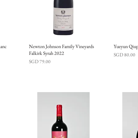
lanc
Newton Johnson Family Vineyards
快速瀏覽
Yueyun Qiup
Falkirk Syrah 2022
價格
SGD 80.00
價格
SGD 79.00