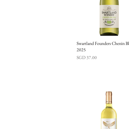
Swartland Founders Chenin B
快速瀏覽
2025
價格
SGD 37.00