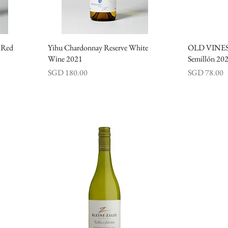
y Red
Yihu Chardonnay Reserve White
快速瀏覽
OLD VINE
Wine 2021
Semillón 20
價格
價格
SGD 180.00
SGD 78.00