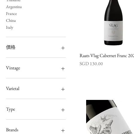
Argentina
France
China
Italy
價格
Raats Vlag Cabernet Franc 20
快速瀏覽
價格
SGD 130.00
SGD 29
SGD 180
Vintage
2011
2012
Varietal
2016
2019
Albarino
Barbera
Type
Cabernet Sauvignon
Cabernet Franc
Reds
Chardonnay
Whites
Brands