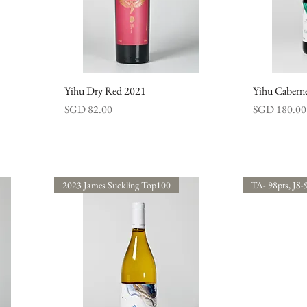
Yihu Dry Red 2021
快速瀏覽
Yihu Caberne
價格
價格
SGD 82.00
SGD 180.00
2023 James Suckling Top100
TA- 98pts, JS-