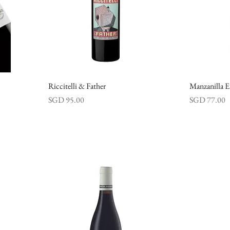
Riccitelli & Father
快速瀏覽
Manzanilla E
價格
價格
SGD 95.00
SGD 77.00