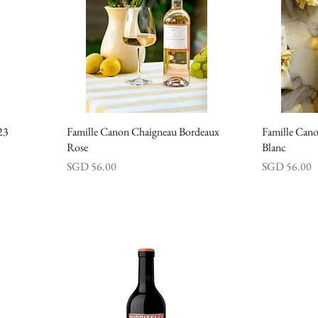
23
Famille Canon Chaigneau Bordeaux
快速瀏覽
Famille Can
Rose
Blanc
價格
價格
SGD 56.00
SGD 56.00