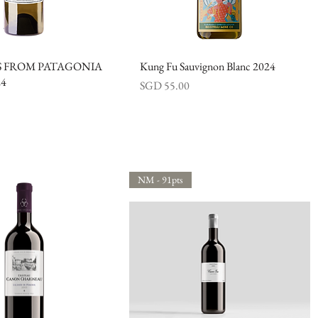
S FROM PATAGONIA
快速瀏覽
Kung Fu Sauvignon Blanc 2024
快速瀏覽
24
價格
SGD 55.00
NM - 91pts