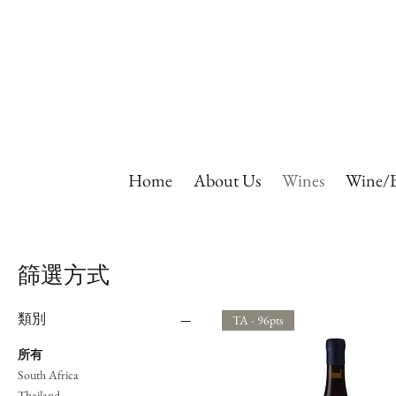
Home
About Us
Wines
Wine/B
篩選方式
類別
TA - 96pts
所有
South Africa
Thailand