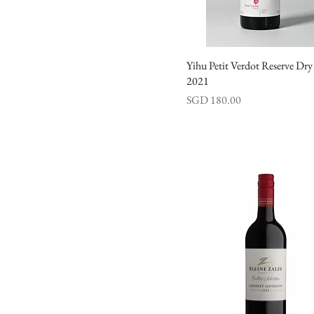
Yihu Petit Verdot Reserve Dr
快速瀏覽
2021
價格
SGD 180.00