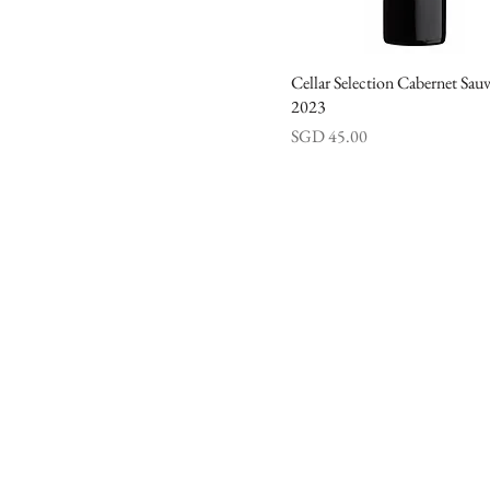
Cellar Selection Cabernet Sau
快速瀏覽
2023
價格
SGD 45.00