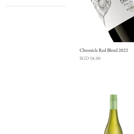
Chenin Blanc
Rose
Cinsault
Sweet
A.A Badenhorst
Durif/Petit Sirah
Sparkling
Caldirola
Glera
GranMonte
Grenache
Groot Constantia
Merlot
Kleine Zalze
Pinotage
Mischa Estate
Pinot Noir
Newton Johnson
Chronicle Red Blend 2022
快速瀏覽
Sauvignon Blanc
Raats
價格
SGD 58.00
Shiraz/Syrah
Remhoogte
Tinta Barocca
The Drift
Verdelho
Tulbagh Winery
Malbec
Rall Wines
Torrentes
Savage Wines
Blends
Matias Riccitelli
Viognier
Swartland Winery